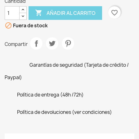
Cantidad

favorite_border
AÑADIR AL CARRITO

Fuera de stock
Compartir
Garantías de seguridad (Tarjeta de crédito /
Paypal)
Política de entrega (48h /72h)
Política de devoluciones (ver condiciones)