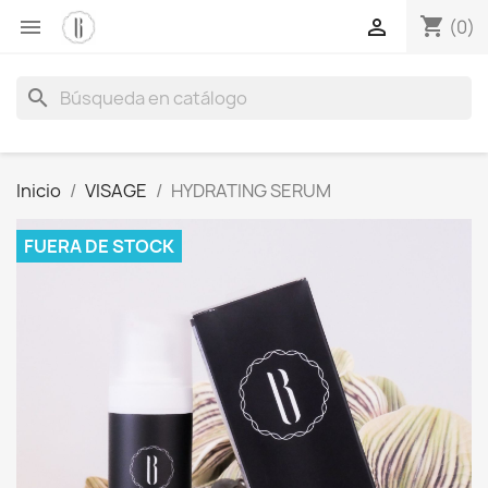
shopping_cart


(0)
search
Inicio
VISAGE
HYDRATING SERUM
FUERA DE STOCK