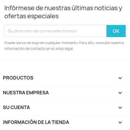
Infórmese de nuestras últimas noticias y
ofertas especiales
Puede darse de baja en cualquier momento. Para ello, consulte nuestra
información de contacto en el aviso legal.
PRODUCTOS

NUESTRA EMPRESA

SU CUENTA

INFORMACIÓN DE LA TIENDA
keyboard_arrow_down