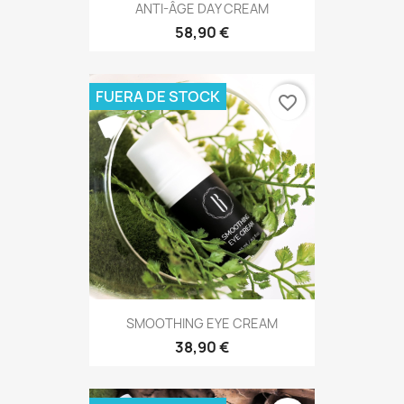
ANTI-ÂGE DAY CREAM
58,90 €
FUERA DE STOCK
favorite_border
SMOOTHING EYE CREAM
38,90 €