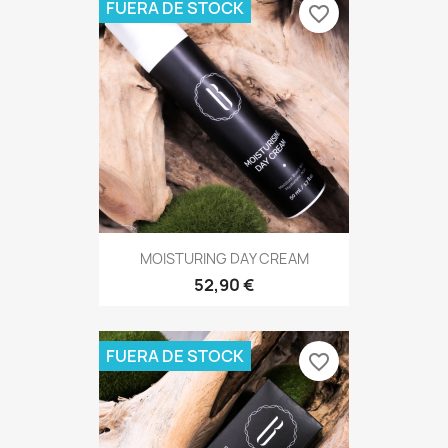
FUERA DE STOCK
favorite_border
MOISTURING DAY CREAM
52,90 €
FUERA DE STOCK
favorite_border